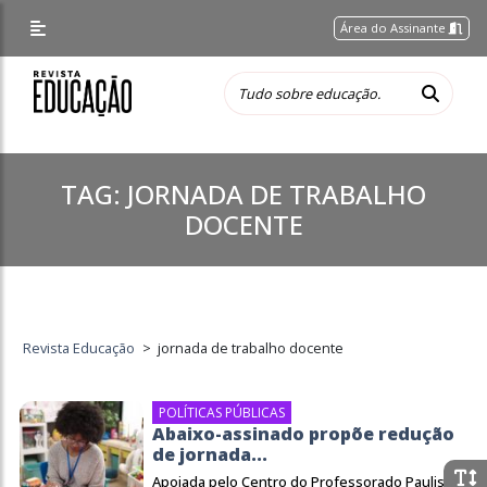
Área do Assinante
TAG:
JORNADA DE TRABALHO
DOCENTE
Revista Educação
>
jornada de trabalho docente
POLÍTICAS PÚBLICAS
Abaixo-assinado propõe redução
de jornada...
Apoiada pelo Centro do Professorado Paulista