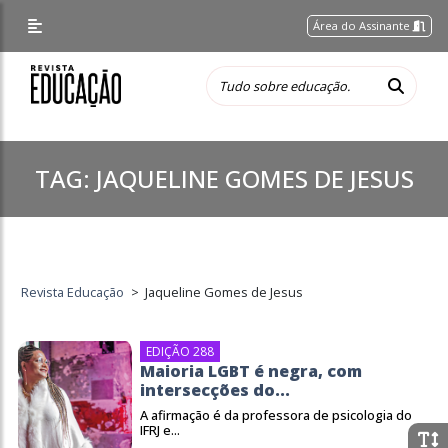
Área do Assinante
TAG:
JAQUELINE GOMES DE JESUS
Revista Educação
>
Jaqueline Gomes de Jesus
EDIÇÃO 288
Maioria LGBT é negra, com
intersecções do...
A afirmação é da professora de psicologia do
IFRJ e...