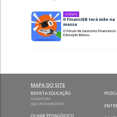
AGENDA
II FinancIEB terá mão na
massa
O Fórum de Gestores Financeiros
Educação Básica...
MAPA DO SITE
REVISTA EDUCAÇÃO
PODC
ASSINATURA
SEJA UM ANUNCIANTE
ENTRE
OLHAR PEDAGÓGICO