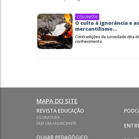
COLUNISTA
O culto à ignorância e a
mercantilismo...
Contradições da sociedade dita d
conhecimento
MAPA DO SITE
REVISTA EDUCAÇÃO
PODC
ASSINATURA
SEJA UM ANUNCIANTE
ENTRE
OLHAR PEDAGÓGICO