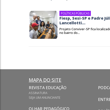
POLÍTICAS PÚBLICAS
Fiesp, Sesi-SP e Padre Júl
Lancellotti...
Projeto Conviver-SP fica localizad
no bairro do...
MAPA DO SITE
REVISTA EDUCAÇÃO
PODC
ASSINATURA
SEJA UM ANUNCIANTE
ENTRE
OLHAR PEDAGÓGICO