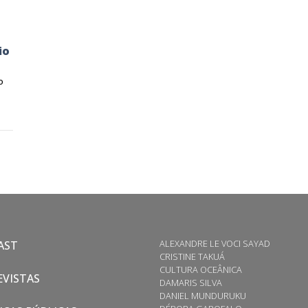
io
o
ALEXANDRE LE VOCI SAYAD
AST
CRISTINE TAKUÁ
CULTURA OCEÂNICA
VISTAS
DAMARIS SILVA
DANIEL MUNDURUKU