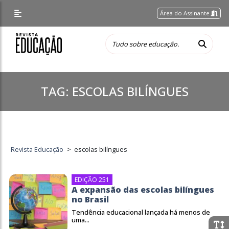
Área do Assinante
TAG:
ESCOLAS BILÍNGUES
Revista Educação
>
escolas bilíngues
EDIÇÃO 251
A expansão das escolas bilíngues
no Brasil
Tendência educacional lançada há menos de
uma...