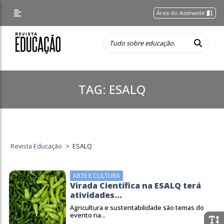
Área do Assinante
TAG:
ESALQ
Revista Educação
>
ESALQ
ARTE E CULTURA
Virada Científica na ESALQ terá
atividades...
Agricultura e sustentabilidade são temas do
evento na...