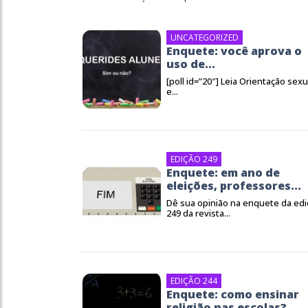
UNCATEGORIZED
Enquete: você aprova o
uso de...
[poll id=”20″] Leia Orientação sexu
e...
EDIÇÃO 249
Enquete: em ano de
eleições, professores...
Dê sua opinião na enquete da edi
249 da revista...
EDIÇÃO 244
Enquete: como ensinar
religião nas escolas?