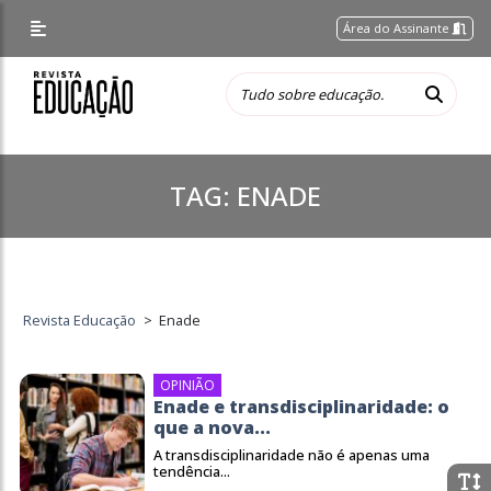
Área do Assinante
TAG:
ENADE
Revista Educação
>
Enade
OPINIÃO
Enade e transdisciplinaridade: o
que a nova...
A transdisciplinaridade não é apenas uma
tendência...