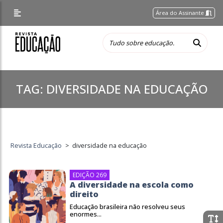
Área do Assinante
TAG:
DIVERSIDADE NA EDUCAÇÃO
Revista Educação
>
diversidade na educação
EDIÇÃO 269
A diversidade na escola como
direito
Educação brasileira não resolveu seus
enormes...