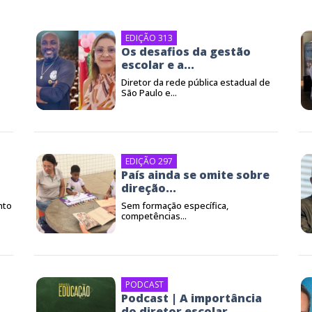
EDIÇÃO 313
Os desafios da gestão
escolar e a...
Diretor da rede pública estadual de
São Paulo e...
EDIÇÃO 297
País ainda se omite sobre
direção...
nto
Sem formação específica,
competências...
PODCAST
Podcast | A importância
o
do diretor escolar...