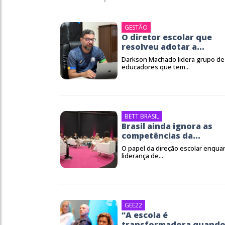
GESTÃO
O diretor escolar que
resolveu adotar a...
Darkson Machado lidera grupo de
educadores que tem...
BETT BRASIL
Brasil ainda ignora as
competências da...
O papel da direção escolar enqua
liderança de...
GEE22
“A escola é
transformadora quand