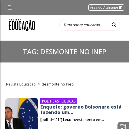
Área do Assinante
TAG:
DESMONTE NO INEP
Revista Educação
>
desmonte no Inep
POLÍTICAS PÚBLICAS
Enquete: governo Bolsonaro está
fazendo um...
[poll id=”21″] Leia: Investimento em...