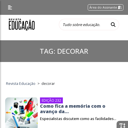
Área do Assinante
TAG:
DECORAR
Revista Educação
>
decorar
EDIÇÃO 232
Como fica a memória com o
avanço da...
Especialistas discutem como as facilidades...