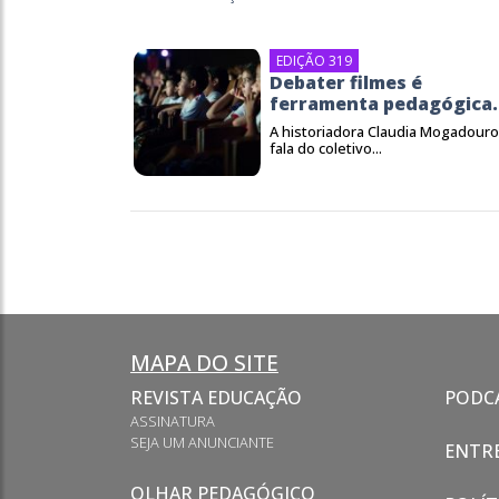
EDIÇÃO 319
Debater filmes é
ferramenta pedagógica.
A historiadora Claudia Mogadouro
fala do coletivo...
MAPA DO SITE
REVISTA EDUCAÇÃO
PODC
ASSINATURA
SEJA UM ANUNCIANTE
ENTRE
OLHAR PEDAGÓGICO