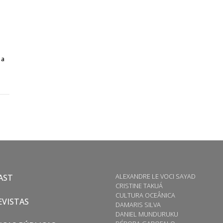
o
 a
ALEXANDRE LE VOCI SAYAD
AST
CRISTINE TAKUÁ
CULTURA OCEÂNICA
VISTAS
DAMARIS SILVA
DANIEL MUNDURUKU