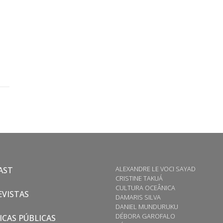
.
ALEXANDRE LE VOCI SAYAD
AST
CRISTINE TAKUÁ
CULTURA OCEÂNICA
VISTAS
DAMARIS SILVA
DANIEL MUNDURUKU
DÉBORA GAROFALO
ICAS PÚBLICAS