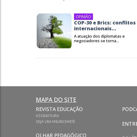
OPINIÃO
COP-30 e Brics: conflitos
internacionais...
A atuação dos diplomatas e
negociadores se torna...
MAPA DO SITE
REVISTA EDUCAÇÃO
PODC
ASSINATURA
SEJA UM ANUNCIANTE
ENTRE
OLHAR PEDAGÓGICO