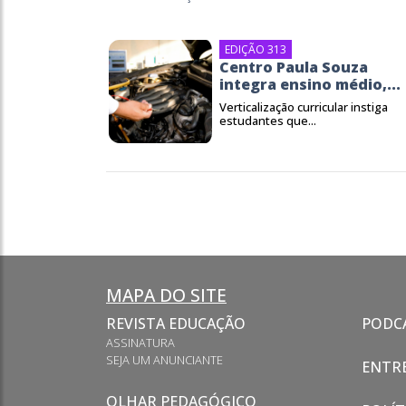
EDIÇÃO 313
Centro Paula Souza
integra ensino médio,...
Verticalização curricular instiga
estudantes que...
MAPA DO SITE
REVISTA EDUCAÇÃO
PODC
ASSINATURA
SEJA UM ANUNCIANTE
ENTRE
OLHAR PEDAGÓGICO