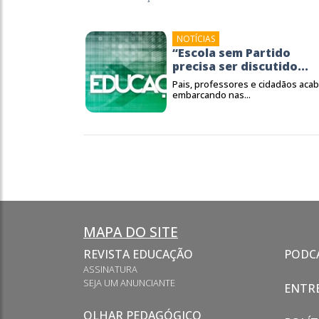
NOTÍCIAS
“Escola sem Partido
precisa ser discutido...
Pais, professores e cidadãos aca
embarcando nas...
MAPA DO SITE
REVISTA EDUCAÇÃO
PODC
ASSINATURA
SEJA UM ANUNCIANTE
ENTRE
OLHAR PEDAGÓGICO