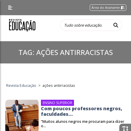
Área do Assinante
TAG:
AÇÕES ANTIRRACISTAS
Revista Educação
>
ações antirracistas
ENSINO SUPERIOR
Com poucos professores negros,
faculdades...
“Muitos alunos negros me procuram para dizer
o...