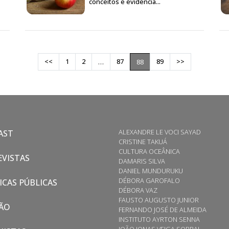
conceitos e evidencia...
<<
1
2
87
89
>>
…
88
ALEXANDRE LE VOCI SAYAD
AST
CRISTINE TAKUÁ
CULTURA OCEÂNICA
VISTAS
DAMARIS SILVA
DANIEL MUNDURUKU
DÉBORA GAROFALO
ICAS PÚBLICAS
DÉBORA VAZ
FAUSTO AUGUSTO JUNIOR
ÃO
FERNANDO JOSÉ DE ALMEIDA
INSTITUTO AYRTON SENNA