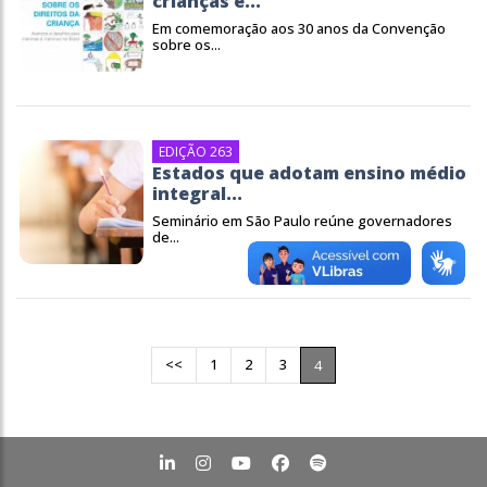
crianças é...
Em comemoração aos 30 anos da Convenção
sobre os...
EDIÇÃO 263
Estados que adotam ensino médio
integral...
Seminário em São Paulo reúne governadores
de...
<<
1
2
3
4