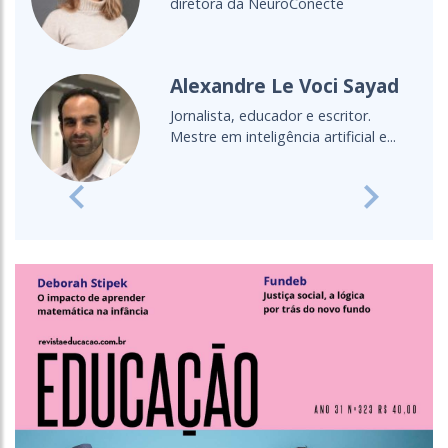
educadora, aprendiz de parteira.
Lecionou...
yad
Cultura Oceânica
Entenda a importância de levar o
e...
oceano para a sala de aula
Previous
Next