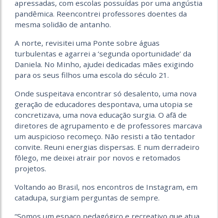
apressadas, com escolas possuídas por uma angústia
pandêmica. Reencontrei professores doentes da
mesma solidão de antanho.
A norte, revisitei uma Ponte sobre águas
turbulentas e agarrei a ‘segunda oportunidade’ da
Daniela. No Minho, ajudei dedicadas mães exigindo
para os seus filhos uma escola do século 21.
Onde suspeitava encontrar só desalento, uma nova
geração de educadores despontava, uma utopia se
concretizava, uma nova educação surgia. O afã de
diretores de agrupamento e de professores marcava
um auspicioso recomeço. Não resisti a tão tentador
convite. Reuni energias dispersas. E num derradeiro
fôlego, me deixei atrair por novos e retomados
projetos.
Voltando ao Brasil, nos encontros de Instagram, em
catadupa, surgiam perguntas de sempre.
“Somos um espaço pedagógico e recreativo que atua,