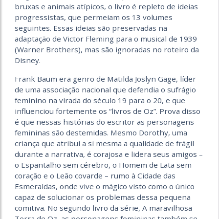
bruxas e animais atípicos, o livro é repleto de ideias
progressistas, que permeiam os 13 volumes
seguintes. Essas ideias são preservadas na
adaptação de Victor Fleming para o musical de 1939
(Warner Brothers), mas são ignoradas no roteiro da
Disney.
Frank Baum era genro de Matilda Joslyn Gage, líder
de uma associação nacional que defendia o sufrágio
feminino na virada do século 19 para o 20, e que
influenciou fortemente os “livros de Oz”. Prova disso
é que nessas histórias do escritor as personagens
femininas são destemidas. Mesmo Dorothy, uma
criança que atribui a si mesma a qualidade de frágil
durante a narrativa, é corajosa e lidera seus amigos –
o Espantalho sem cérebro, o Homem de Lata sem
coração e o Leão covarde – rumo à Cidade das
Esmeraldas, onde vive o mágico visto como o único
capaz de solucionar os problemas dessa pequena
comitiva. No segundo livro da série, A maravilhosa
Terra de Oz, as personagens femininas também se