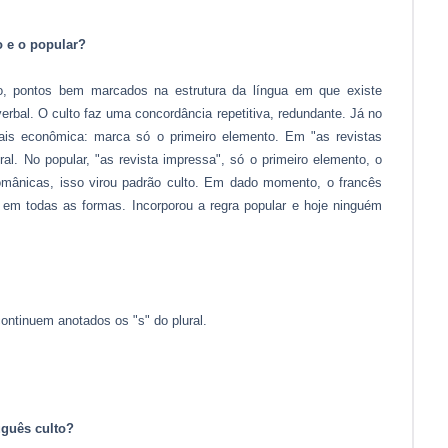
o e o popular?
ro, pontos bem marcados na estrutura da língua em que existe
erbal. O culto faz uma concordância repetitiva, redundante. Já no
 mais econômica: marca só o primeiro elemento. Em "as revistas
l. No popular, "as revista impressa", só o primeiro elemento, o
românicas, isso virou padrão culto. Em dado momento, o francês
o em todas as formas. Incorporou a regra popular e hoje ninguém
ntinuem anotados os "s" do plural.
guês culto?