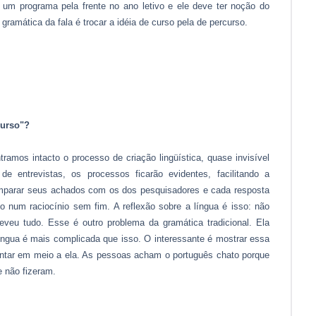
á um programa pela frente no ano letivo e ele deve ter noção do
ramática da fala é trocar a idéia de curso pela de percurso.
curso"?
ramos intacto o processo de criação lingüística, quase invisível
 de entrevistas, os processos ficarão evidentes, facilitando a
mparar seus achados com os dos pesquisadores e cada resposta
o num raciocínio sem fim. A reflexão sobre a língua é isso: não
eveu tudo. Esse é outro problema da gramática tradicional. Ela
íngua é mais complicada que isso. O interessante é mostrar essa
ar em meio a ela. As pessoas acham o português chato porque
 não fizeram.