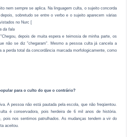
ito nem sempre se aplica. Na linguagem culta, o sujeito concorda
pois, sobretudo se entre o verbo e o sujeito aparecem várias
vistados no Nurc [
a da fala
Chegou, depois de muita espera e teimosia de minha parte, os
que não se diz "chegaram". Mesmo a pessoa culta já cancela a
a a perda total da concordância marcada morfologicamente, como
opular para o culto do que o contrário?
iva. A pessoa não está pautada pela escola, que não freqüentou.
lta é conservadora, pois herdeira de 6 mil anos de história.
 pois nos sentimos patrulhados. As mudanças tendem a vir do
ta aceitou.