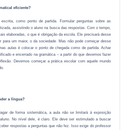
atical eficiente?
e escrita, como ponto de partida. Formular perguntas sobre as
atizada, assistindo o aluno na busca das respostas. Com o tempo,
mais elaboradas, o que é obrigação da escola. Ele precisará desse
ar para um maior, o da sociedade. Mas não pode começar desse
nas aulas é colocar o ponto de chegada como de partida. Achar
ficado e encerrado na gramática – a partir do que devemos fazer
a reflexão. Devemos começar a prática escolar com aquele mundo
do.
der a língua?
dagar de forma sistemática, a aula não se limitará à exposição
aluno. No nível dele, é claro. Ele deve ser estimulado a buscar
ceber respostas a perguntas que não fez. Isso exige do professor