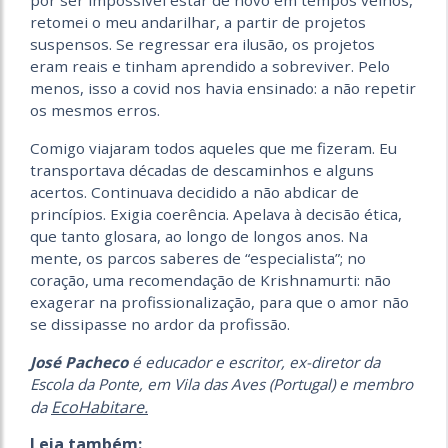
por ser impossível estar de novo em tempos velhos,
retomei o meu andarilhar, a partir de projetos
suspensos. Se regressar era ilusão, os projetos
eram reais e tinham aprendido a sobreviver. Pelo
menos, isso a covid nos havia ensinado: a não repetir
os mesmos erros.
Comigo viajaram todos aqueles que me fizeram. Eu
transportava décadas de descaminhos e alguns
acertos. Continuava decidido a não abdicar de
princípios. Exigia coerência. Apelava à decisão ética,
que tanto glosara, ao longo de longos anos. Na
mente, os parcos saberes de “especialista”; no
coração, uma recomendação de Krishnamurti: não
exagerar na profissionalização, para que o amor não
se dissipasse no ardor da profissão.
José Pacheco
é educador e escritor, ex-diretor da
Escola da Ponte, em Vila das Aves (Portugal) e membro
EcoHabitare.
da
Leia também: