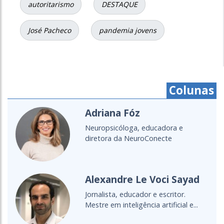
autoritarismo
DESTAQUE
José Pacheco
pandemia jovens
Colunas
Cristine Takuá
É do povo Maxacali, filósofa,
educadora, aprendiz de parteira.
Lecionou...
yad
Cultura Oceânica
Entenda a importância de levar o
e...
oceano para a sala de aula