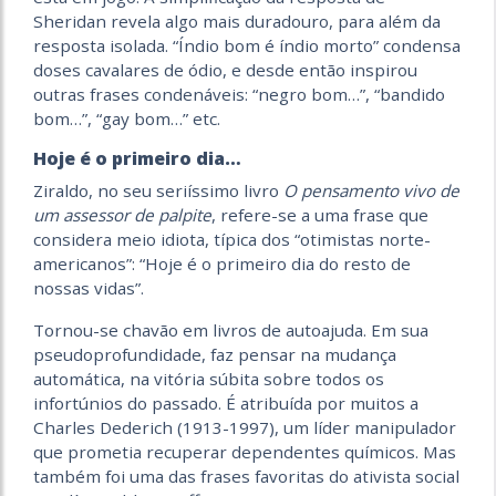
Sheridan revela algo mais duradouro, para além da
resposta isolada. “Índio bom é índio morto” condensa
doses cavalares de ódio, e desde então inspirou
outras frases condenáveis: “negro bom…”, “bandido
bom…”, “gay bom…” etc.
Hoje é o primeiro dia…
Ziraldo, no seu seriíssimo livro
O pensamento vivo de
um assessor de palpite
, refere-se a uma frase que
considera meio idiota, típica dos “otimistas norte-
americanos”: “Hoje é o primeiro dia do resto de
nossas vidas”.
Tornou-se chavão em livros de autoajuda. Em sua
pseudoprofundidade, faz pensar na mudança
automática, na vitória súbita sobre todos os
infortúnios do passado. É atribuída por muitos a
Charles Dederich (1913-1997), um líder manipulador
que prometia recuperar dependentes químicos. Mas
também foi uma das frases favoritas do ativista social