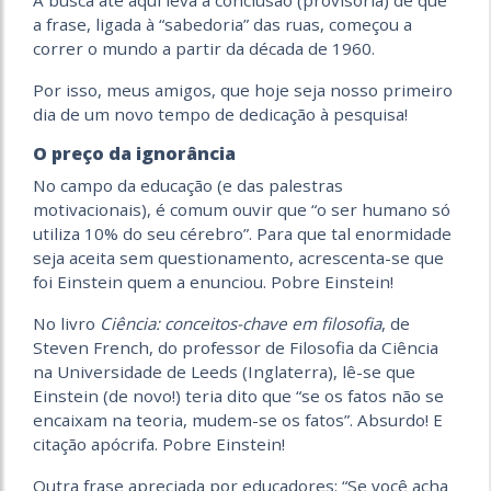
A busca até aqui leva à conclusão (provisória) de que
a frase, ligada à “sabedoria” das ruas, começou a
correr o mundo a partir da década de 1960.
Por isso, meus amigos, que hoje seja nosso primeiro
dia de um novo tempo de dedicação à pesquisa!
O preço da ignorância
No campo da educação (e das palestras
motivacionais), é comum ouvir que “o ser humano só
utiliza 10% do seu cérebro”. Para que tal enormidade
seja aceita sem questionamento, acrescenta-se que
foi Einstein quem a enunciou. Pobre Einstein!
No livro
Ciência: conceitos-chave em filosofia
, de
Steven French, do professor de Filosofia da Ciência
na Universidade de Leeds (Inglaterra), lê-se que
Einstein (de novo!) teria dito que “se os fatos não se
encaixam na teoria, mudem-se os fatos”. Absurdo! E
citação apócrifa. Pobre Einstein!
Outra frase apreciada por educadores: “Se você acha