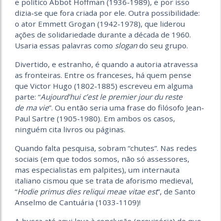
e político Abbot Hoffman (1936-1989), e por isso
dizia-se que fora criada por ele. Outra possibilidade:
o ator Emmett Grogan (1942-1978), que liderou
ações de solidariedade durante a década de 1960.
Usaria essas palavras como
slogan
do seu grupo.
Divertido, e estranho, é quando a autoria atravessa
as fronteiras. Entre os franceses, há quem pense
que Victor Hugo (1802-1885) escreveu em alguma
parte: “
Aujourd’hui c’est le premier jour du reste
de ma vie
”. Ou então seria uma frase do filósofo Jean-
Paul Sartre (1905-1980). Em ambos os casos,
ninguém cita livros ou páginas.
Quando falta pesquisa, sobram “chutes”. Nas redes
sociais (em que todos somos, não só assessores,
mas especialistas em palpites), um internauta
italiano cismou que se trata de aforismo medieval,
“
Hodie primus dies reliqui meae vitae est
”, de Santo
Anselmo de Cantuária (1033-1109)!