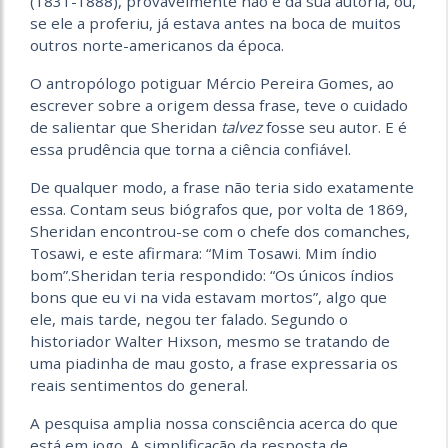
(1831-1888), provavelmente não é da sua autoria, ou,
se ele a proferiu, já estava antes na boca de muitos
outros norte-americanos da época.
O antropólogo potiguar Mércio Pereira Gomes, ao
escrever sobre a origem dessa frase, teve o cuidado
de salientar que Sheridan
talvez
fosse seu autor. E é
essa prudência que torna a ciência confiável.
De qualquer modo, a frase não teria sido exatamente
essa. Contam seus biógrafos que, por volta de 1869,
Sheridan encontrou-se com o chefe dos comanches,
Tosawi, e este afirmara: “Mim Tosawi. Mim índio
bom”.Sheridan teria respondido: “Os únicos índios
bons que eu vi na vida estavam mortos”, algo que
ele, mais tarde, negou ter falado. Segundo o
historiador Walter Hixson, mesmo se tratando de
uma piadinha de mau gosto, a frase expressaria os
reais sentimentos do general.
A pesquisa amplia nossa consciência acerca do que
está em jogo. A simplificação da resposta de