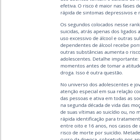
efetiva. O risco é maior nas fases
rápida de sintomas depressivos e 
Os segundos colocados nesse ranki
suicidas, atrás apenas dos ligados
uso excessivo de álcool e outras su
dependentes de álcool recebe ponto
outras substâncias aumenta o risco
adolescentes. Detalhe importante
momentos antes de tomar a atitu
droga. Isso é outra questão.
No universo dos adolescentes e j
atenção especial em sua relação co
das pessoas e ativa em todas as s
na segunda década de vida das moç
de suas vítimas ao suicídio ou, no 
rápida identificação para tratamen
entre oito e 16 anos, nos casos de 
risco de morte por suicídio. Metad
curso da doença, sobretudo nos anos