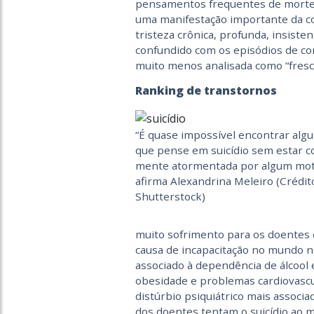
pensamentos frequentes de morte e
uma manifestação importante da co
tristeza crônica, profunda, insiste
confundido com os episódios de co
muito menos analisada como “fresc
Ranking de transtornos
“É quase impossível encontrar alg
que pense em suicídio sem estar c
mente atormentada por algum moti
afirma Alexandrina Meleiro (Crédit
Shutterstock)
muito sofrimento para os doentes e
causa de incapacitação no mundo n
associado à dependência de álcool 
obesidade e problemas cardiovascu
distúrbio psiquiátrico mais associ
dos doentes tentam o suicídio ao 