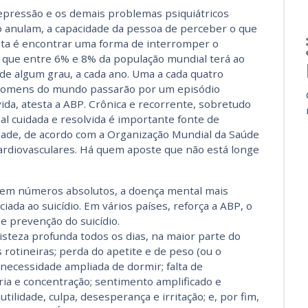
epressão e os demais problemas psiquiátricos
anulam, a capacidade da pessoa de perceber o que
eta é encontrar uma forma de interromper o
se que entre 6% e 8% da população mundial terá ao
e algum grau, a cada ano. Uma a cada quatro
homens do mundo passarão por um episódio
ida, atesta a ABP. Crônica e recorrente, sobretudo
l cuidada e resolvida é importante fonte de
idade, de acordo com a Organização Mundial da Saúde
ardiovasculares. Há quem aposte que não está longe
e, em números absolutos, a doença mental mais
iada ao suicídio. Em vários países, reforça a ABP, o
e prevenção do suicídio.
steza profunda todos os dias, na maior parte do
 rotineiras; perda do apetite e de peso (ou o
; necessidade ampliada de dormir; falta de
ia e concentração; sentimento amplificado e
tilidade, culpa, desesperança e irritação; e, por fim,