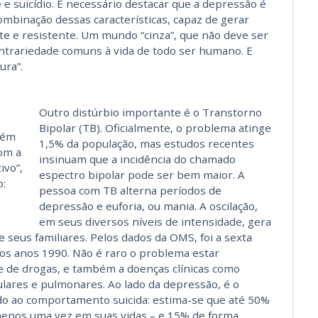
 suicídio. É necessário destacar que a depressão é
mbinação dessas características, capaz de gerar
nte e resistente. Um mundo “cinza”, que não deve ser
ntrariedade comuns à vida de todo ser humano. E
ura”.
Outro distúrbio importante é o Transtorno
Bipolar (TB). Oficialmente, o problema atinge
uém
1,5% da população, mas estudos recentes
om a
insinuam que a incidência do chamado
vo”,
espectro bipolar pode ser bem maior. A
o:
pessoa com TB alterna períodos de
depressão e euforia, ou mania. A oscilação,
em seus diversos níveis de intensidade, gera
 seus familiares. Pelos dados da OMS, foi a sexta
os anos 1990. Não é raro o problema estar
e de drogas, e também a doenças clínicas como
lares e pulmonares. Ao lado da depressão, é o
ado ao comportamento suicida: estima-se que até 50%
menos uma vez em suas vidas – e 15% de forma