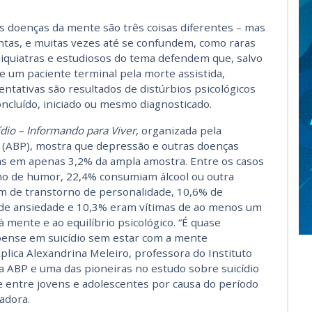
as doenças da mente são três coisas diferentes – mas
ntas, e muitas vezes até se confundem, como raras
quiatras e estudiosos do tema defendem que, salvo
de um paciente terminal pela morte assistida,
entativas são resultados de distúrbios psicológicos
ncluído, iniciado ou mesmo diagnosticado.
ídio – Informando para Viver
, organizada pela
ia (ABP), mostra que depressão e outras doenças
das em apenas 3,2% da ampla amostra. Entre os casos
no de humor, 22,4% consumiam álcool ou outra
am de transtorno de personalidade, 10,6% de
 de ansiedade e 10,3% eram vítimas de ao menos um
 mente e ao equilíbrio psicológico. “É quase
pense em suicídio sem estar com a mente
lica Alexandrina Meleiro, professora do Instituto
da ABP e uma das pioneiras no estudo sobre suicídio
te entre jovens e adolescentes por causa do período
adora.