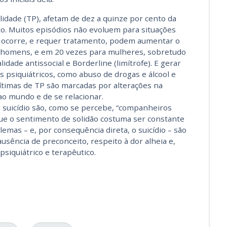
idade (TP), afetam de dez a quinze por cento da
. Muitos episódios não evoluem para situações
 ocorre, e requer tratamento, podem aumentar o
ra homens, e em 20 vezes para mulheres, sobretudo
idade antissocial e Borderline (limítrofe). E gerar
 psiquiátricos, como abuso de drogas e álcool e
ítimas de TP são marcadas por alterações na
ao mundo e de se relacionar.
e suicídio são, como se percebe, “companheiros
ue o sentimento de solidão costuma ser constante
emas – e, por consequência direta, o suicídio – são
usência de preconceito, respeito à dor alheia e,
siquiátrico e terapêutico.