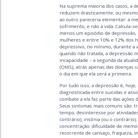
Na suprema maioria dos casos, a d
reduzem drasticamente, ou mesmo 
ao outro pareceria elementar: a m
sofrimento, e não a vida. Calcula-
menos um episódio de depressão, d
mulheres e entre 10% e 12% dos 
depressivo, no mínimo, durante a v
quando não tratada, a depressão ma
incapacidade – a segunda da atual
(OMS), atrás apenas das doenças c
o dia em que ela será a primeira.
Por tudo isso, a depressão é, hoj
diagnosticada entre suicidas e assoc
combate a ela faz parte das ações d
Seus sintomas mais comuns são: tri
tempo; desinteresse por atividades
contrário); insônia (ou o contrário)
concentração; dificuldade de memór
recorrente de cansaço, fraqueza, inu