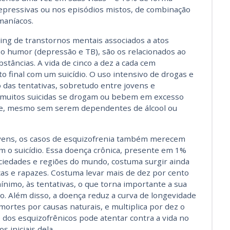
 depressivas ou nos episódios mistos, de combinação
maníacos.
ng de transtornos mentais associados a atos
 ao humor (depressão e TB), são os relacionados ao
bstâncias. A vida de cinco a dez a cada cem
 final com um suicídio. O uso intensivo de drogas e
 das tentativas, sobretudo entre jovens e
: muitos suicidas se drogam ou bebem em excesso
de, mesmo sem serem dependentes de álcool ou
ovens, os casos de esquizofrenia também merecem
m o suicídio. Essa doença crônica, presente em 1%
ociedades e regiões do mundo, costuma surgir ainda
as e rapazes. Costuma levar mais de dez por cento
mínimo, às tentativas, o que torna importante a sua
to. Além disso, a doença reduz a curva de longevidade
mortes por causas naturais, e multiplica por dez o
e dos esquizofrênicos pode atentar contra a vida no
 iniciais dela.