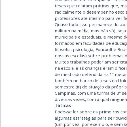
teses que relatam práticas que, m
radicalmente o desempenho escolar
professores até mesmo para verific
Quase tudo isso permanece desconhe
militam na mídia, mas não só), seja
municipais e estaduais, e mesmo d
formados em faculdades de educaç
filosofia, psicologia, Foucault e B
nossas escolas) sobre problemas d
Muitos trabalhos poderiam ser cita
na escola; e as crianças eram difíc
de mestrado defendida na 1ª metade
também no banco de teses da Unic
semestre (!!!) de atuação da própri
Campinas, com uma turma de 3ª sér
diversas vezes, com a qual ninguém
Táticas
Pode-se ler sobre os primeiros con
algumas estratégias para ser ouvid
(um por vez, por exemplo, e sem se