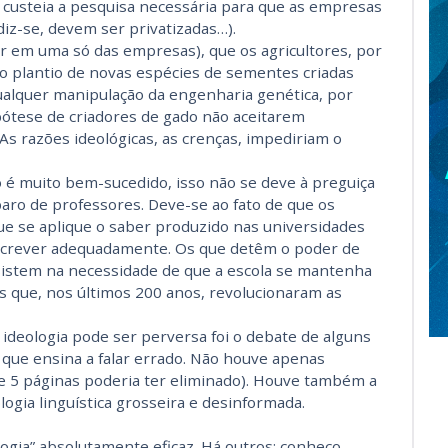
 custeia a pesquisa necessária para que as empresas
diz-se, devem ser privatizadas…).
r em uma só das empresas), que os agricultores, por
ao plantio de novas espécies de sementes criadas
alquer manipulação da engenharia genética, por
pótese de criadores de gado não aceitarem
) As razões ideológicas, as crenças, impediriam o
o é muito bem-sucedido, isso não se deve à preguiça
aro de professores. Deve-se ao fato de que os
e se aplique o saber produzido nas universidades
escrever adequadamente. Os que detêm o poder de
nsistem na necessidade de que a escola se mantenha
s que, nos últimos 200 anos, revolucionaram as
ideologia pode ser perversa foi o debate de alguns
C que ensina a falar errado. Não houve apenas
 de 5 páginas poderia ter eliminado). Houve também a
gia linguística grosseira e desinformada.
ogia” absolutamente eficaz. Há outros: conheço