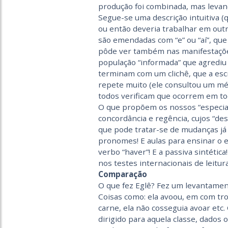
produção foi combinada, mas levand
Segue-se uma descrição intuitiva (
ou então deveria trabalhar em outr
são emendadas com “e” ou “aí”, que
pôde ver também nas manifestações
população “informada” que agrediu 
terminam com um clichê, que a escr
repete muito (ele consultou um méd
todos verificam que ocorrem em to
O que propõem os nossos “especial
concordância e regência, cujos “d
que pode tratar-se de mudanças já 
pronomes! E aulas para ensinar o e
verbo “haver”! E a passiva sintéti
nos testes internacionais de leitur
Comparação
O que fez Eglê? Fez um levantamen
Coisas como: ela avoou, em com trou
carne, ela não cosseguia avoar etc.
dirigido para aquela classe, dados