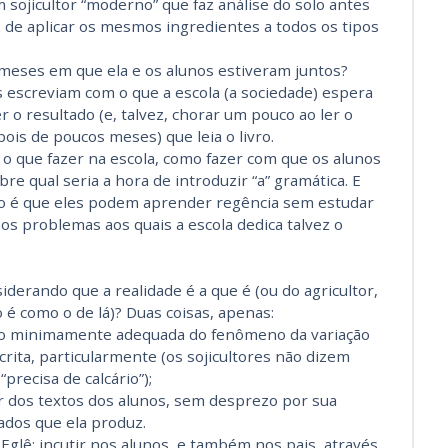
 sojicultor “moderno” que faz análise do solo antes
 de aplicar os mesmos ingredientes a todos os tipos
 meses em que ela e os alunos estiveram juntos?
 escreviam com o que a escola (a sociedade) espera
 o resultado (e, talvez, chorar um pouco ao ler o
is de poucos meses) que leia o livro.
o que fazer na escola, como fazer com que os alunos
e qual seria a hora de introduzir “a” gramática. E
mo é que eles podem aprender regência sem estudar
sos problemas aos quais a escola dedica talvez o
derando que a realidade é a que é (ou do agricultor,
 é como o de lá)? Duas coisas, apenas:
ão minimamente adequada do fenômeno da variação
scrita, particularmente (os sojicultores não dizem
precisa de calcário”);
r dos textos dos alunos, sem desprezo por sua
tados que ela produz.
glê: incutir nos alunos, e também nos pais, através