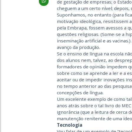
de gestação de empresas; o Estado
cheguem a um certo nível; depois, 
Suponhamos, no entanto (para fica
motivação ideológica, resistissem 
pela Embrapa, fossem avessos a qu
questões religiosas. (Some-se a hi
inseminação artificial e as vacinas.
avanço da produção.
Se o ensino de língua na escola nã
dos alunos nem, talvez, ao desprep
formadores de opinião impedem qu
sobre como se aprende a ler e a 
aceitar ou de impedir inovações i
no tempo anterior ao das pesquisa
concepções de língua.
Um excelente exemplo de como tal 
anos atrás sobre o tal livro do ME
ignorância (que a leitura de cerca
manutenção renitente de uma ideolo
Tecnologia
Vou falar de um exemplo de “tecnol