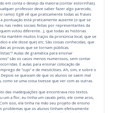
o em conta o desejo da maioria (contar estorinhas).
qualquer professor deve saber fazer algo parecido,
o ramo): Eglê vê que praticamente todas as frases
 a pontuação está praticamente ausente (o que se
 nas redes sociais feitas por representantes da
quem votou diferente…), que todas as histórias
ita mantém muitos traços da pronúncia local, que se
ico e ele disse que) etc. São coisas conhecidas, que
das as provas que se tornam públicas.
istas”? Aulas de gramática para ensinar
esvios” são os casos menos numerosos, sem contar
ocorridas. E aulas para ensinar colocação de
mprego de “cujo” e de mesóclises. Ah, sim, e sobre o
ca! Depois se queixam de que os alunos se saem mal
a, como se uma coisa tivesse que ver com as outras.
to das inadequações que encontrava nos textos.
 um a flor, eu tinha um cavalo peto, ele come aros,
 Com isso, ela tinha na mão seu projeto de ensino
 os problemas que os alunos tinham efetivamente