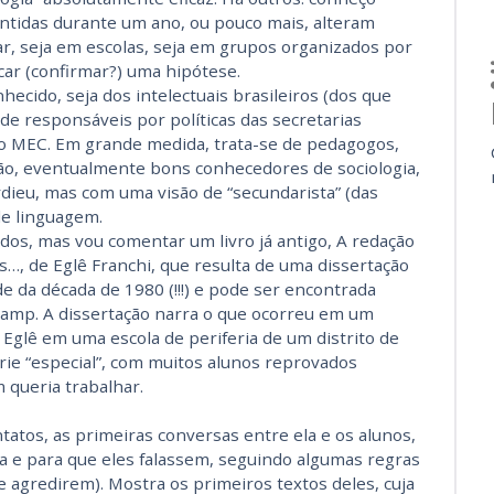
antidas durante um ano, ou pouco mais, alteram
, seja em escolas, seja em grupos organizados por
ar (confirmar?) uma hipótese.
cido, seja dos intelectuais brasileiros (dos que
 de responsáveis por políticas das secretarias
o MEC. Em grande medida, trata-se de pedagogos,
ão, eventualmente bons conhecedores de sociologia,
ourdieu, mas com uma visão de “secundarista” (das
e linguagem.
dos, mas vou comentar um livro já antigo, A redação
eis…, de Eglê Franchi, que resulta de uma dissertação
 da década de 1980 (!!!) e pode ser encontrada
amp. A dissertação narra o que ocorreu em um
a Eglê em uma escola de periferia de um distrito de
ie “especial”, com muitos alunos reprovados
 queria trabalhar.
tatos, as primeiras conversas entre ela e os alunos,
a e para que eles falassem, seguindo algumas regras
 agredirem). Mostra os primeiros textos deles, cuja