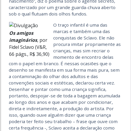
nascimento”, diz o poema sobre o agente secreto,
caracterizado por um grande guarda-chuva aberto
sob o qual flutuam dois olhos fundos.
O traço infantil é uma das
marcas e também uma das
Os amigos
conquistas de Sclavo. Ele não
imaginários
, por
procura imitar propriamente as
Fidel Sclavo (V&R,
crianças, mas sim recriar o
66 págs., R$ 36,90)
momento de encontro delas
com o papel em branco. É nessas ocasiões que o
desenho se manifesta em sua forma mais pura, sem
a contaminação do olhar dos adultos e das
convenções sociais e estéticas, declarou certa vez.
Desenhar e pintar como uma criança significa,
portanto, despojar-se de toda a bagagem acumulada
ao longo dos anos e que acabam por condicionar,
direta e indiretamente, a produção do artista. Por
isso, quando ouve alguém dizer que uma criança
poderia ter feito seu trabalho – frase que ouve com
certa frequência -, Sclavo aceita a declaração como