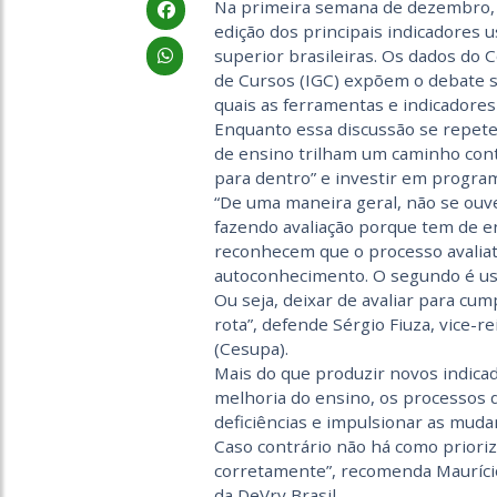
Na primeira semana de dezembro, 
edição dos principais indicadores u
superior brasileiras. Os dados do 
de Cursos (IGC) expõem o debate s
quais as ferramentas e indicadore
Enquanto essa discussão se repete 
de ensino trilham um caminho contr
para dentro” e investir em programa
“De uma maneira geral, não se ouve
fazendo avaliação porque tem de env
reconhecem que o processo avaliati
autoconhecimento. O segundo é usa
Ou seja, deixar de avaliar para cum
rota”, defende Sérgio Fiuza, vice-r
(Cesupa).
Mais do que produzir novos indicad
melhoria do ensino, os processos d
deficiências e impulsionar as muda
Caso contrário não há como priori
corretamente”, recomenda Maurício
da DeVry Brasil.