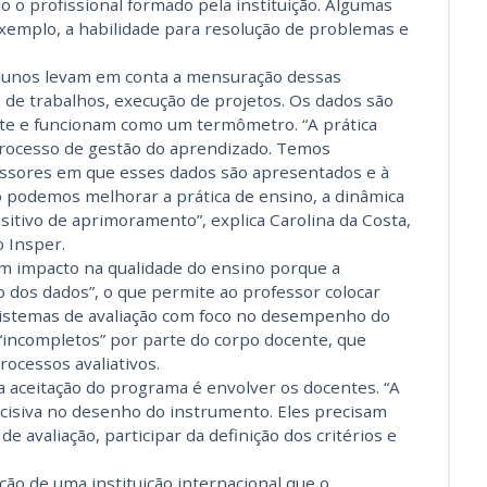
 o profissional formado pela instituição. Algumas
exemplo, a habilidade para resolução de problemas e
 alunos levam em conta a mensuração dessas
 de trabalhos, execução de projetos. Os dados são
te e funcionam como um termômetro. “A prática
processo de gestão do aprendizado. Temos
essores em que esses dados são apresentados e à
o podemos melhorar a prática de ensino, a dinâmica
positivo de aprimoramento”, explica Carolina da Costa,
 Insper.
tem impacto na qualidade do ensino porque a
o dos dados”, o que permite ao professor colocar
Sistemas de avaliação com foco no desempenho do
incompletos” por parte do corpo docente, que
rocessos avaliativos.
 a aceitação do programa é envolver os docentes. “A
ecisiva no desenho do instrumento. Eles precisam
e avaliação, participar da definição dos critérios e
ão de uma instituição internacional que o