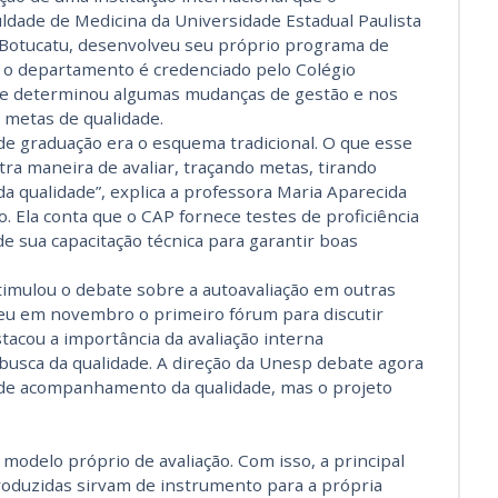
ldade de Medicina da Universidade Estadual Paulista
 Bo­tu­catu, desenvolveu seu próprio programa de
1, o departamento é credenciado pelo Colégio
que determinou algumas mudanças de gestão e nos
metas de qualidade.
de graduação era o esquema tradicional. O que esse
ra maneira de avaliar, traçando metas, tirando
da qualidade”, explica a professora Maria Aparecida
 Ela conta que o CAP fornece testes de proficiência
 de sua capacitação técnica para garantir boas
imulou o debate sobre a autoavaliação em outras
eu em novembro o primeiro fórum para discutir
tacou a importância da avaliação interna
a busca da qualidade. A direção da Unesp debate agora
 de acompanhamento da qualidade, mas o projeto
 modelo próprio de avaliação. Com isso, a principal
roduzidas sirvam de instrumento para a própria