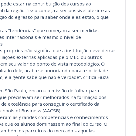
pode estar na contribuição dos cursos ao
da região. “Isso começa a ser possível aferir e as
iação do egresso para saber onde eles estão, o que
tras “tendências” que começam a ser medidas:
es internacionais e mesmo o nível de
s.
 próprios não significa que a instituição deve deixar
aliações externas aplicadas pelo MEC ou outros
em seu valor do ponto de vista metodológico. O
ltado dele; acaba se anunciando para a sociedade
e a gente sabe que não é verdade”, critica Fiuza.
em São Paulo, encarou a missão de “olhar para
s que precisavam ser melhorados na formação dos
l de excelência para conseguir o certificado da
Schools of Business (AACSB).
s eram as grandes competências e conhecimentos
ava que os alunos dominassem ao final do curso. O
e também os parceiros do mercado – aquelas