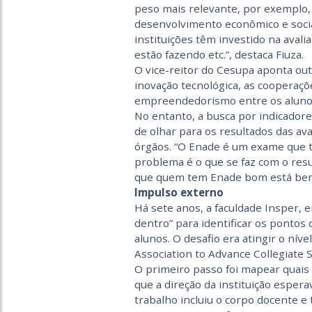
peso mais relevante, por exemplo, 
desenvolvimento econômico e social 
instituições têm investido na aval
estão fazendo etc.”, destaca Fiuza.
O vice-reitor do Cesupa aponta ou
inovação tecnológica, as cooperaçõ
empreendedorismo entre os aluno
No entanto, a busca por indicadores
de olhar para os resultados das av
órgãos. “O Enade é um exame que t
problema é o que se faz com o resu
que quem tem Enade bom está bem, 
Impulso externo
Há sete anos, a faculdade Insper, 
dentro” para identificar os ponto
alunos. O desafio era atingir o níve
Association to Advance Collegiate 
O primeiro passo foi mapear quai
que a direção da instituição esper
trabalho incluiu o corpo docente 