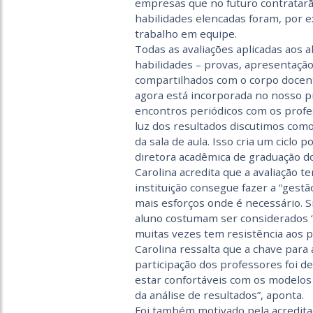
empresas que no futuro contratarão
habilidades elencadas foram, por 
trabalho em equipe.
Todas as avaliações aplicadas aos
habilidades – provas, apresentação
compartilhados com o corpo docen
agora está incorporada no nosso 
encontros periódicos com os prof
luz dos resultados discutimos com
da sala de aula. Isso cria um ciclo 
diretora acadêmica de graduação do
Carolina acredita que a avaliação 
instituição consegue fazer a “gestã
mais esforços onde é necessário. 
aluno costumam ser considerados “
muitas vezes tem resistência aos p
Carolina ressalta que a chave para
participação dos professores foi d
estar confortáveis com os modelos d
da análise de resultados”, aponta.
Foi também motivado pela acreditaç