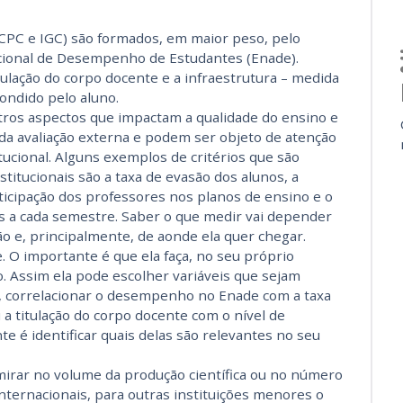
(CPC e IGC) são formados, em maior peso, pelo
cional de Desempenho de Estudantes (Enade).
tulação do corpo docente e a infraestrutura – medida
pondido pelo aluno.
utros aspectos que impactam a qualidade do ensino e
da avaliação externa e podem ser objeto de atenção
ucional. Alguns exemplos de critérios que são
itucionais são a taxa de evasão dos alunos, a
ticipação dos professores nos planos de ensino e o
s a cada semestre. Saber o que medir vai depender
ão e, principalmente, de aonde ela quer chegar.
. O importante é que ela faça, no seu próprio
o. Assim ela pode escolher variáveis que sejam
, correlacionar o desempenho no Enade com a taxa
a titulação do corpo docente com o nível de
te é identificar quais delas são relevantes no seu
irar no volume da produção científica ou no número
internacionais, para outras instituições menores o