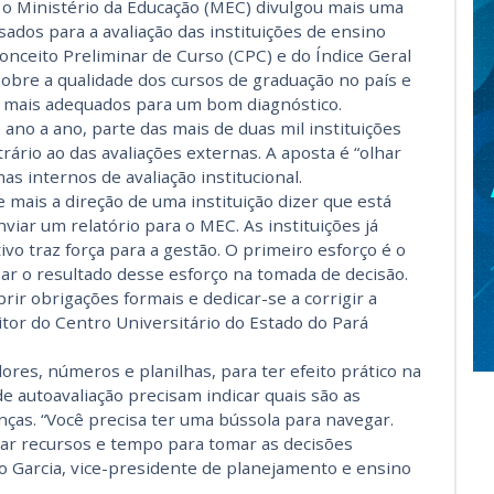
o Ministério da Educação (MEC) divulgou mais uma
sados para a avaliação das instituições de ensino
Conceito Preliminar de Curso (CPC) e do Índice Geral
obre a qualidade dos cursos de graduação no país e
s mais adequados para um bom diagnóstico.
ano a ano, parte das mais de duas mil instituições
ário ao das avaliações externas. A aposta é “olhar
s internos de avaliação institucional.
 mais a direção de uma instituição dizer que está
iar um relatório para o MEC. As instituições já
vo traz força para a gestão. O primeiro esforço é o
r o resultado desse esforço na tomada de decisão.
prir obrigações formais e dedicar-se a corrigir a
eitor do Centro Universitário do Estado do Pará
ores, números e planilhas, para ter efeito prático na
e autoavaliação precisam indicar quais são as
nças. “Você precisa ter uma bússola para navegar.
zar recursos e tempo para tomar as decisões
 Garcia, vice-presidente de planejamento e ensino