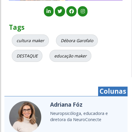
Tags
cultura maker
Débora Garofalo
DESTAQUE
educação maker
Colunas
Cristine Takuá
É do povo Maxacali, filósofa,
educadora, aprendiz de parteira.
Lecionou...