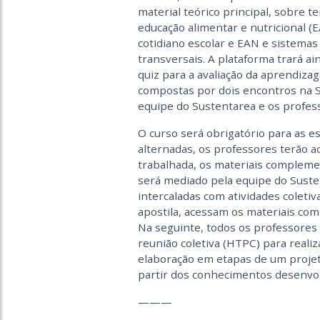
material teórico principal, sobre
educação alimentar e nutricional 
cotidiano escolar e EAN e sistem
transversais. A plataforma trará a
quiz para a avaliação da aprendiza
compostas por dois encontros na Se
equipe do Sustentarea e os profes
O curso será obrigatório para as e
alternadas, os professores terão a
trabalhada, os materiais compleme
será mediado pela equipe do Susten
intercaladas com atividades coleti
apostila, acessam os materiais com
Na seguinte, todos os profes­sores
reunião coletiva (HTPC) para reali
elaboração em etapas de um projeto 
partir dos conhecimentos desenvol
———