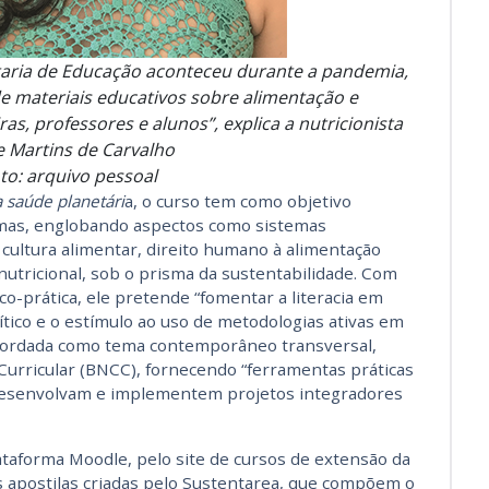
etaria de Educação aconteceu durante a pandemia,
 materiais educativos sobre alimentação e
s, professores e alunos”, explica a nutricionista
e Martins de Carvalho
to: arquivo pessoal
 saúde planetári
a, o curso tem como objetivo
mas, englobando aspectos como sistemas
 cultura alimentar, direito humano à alimentação
utricional, sob o prisma da sustentabilidade. Com
o-prática, ele pretende “fomentar a literacia em
ítico e o estímulo ao uso de metodologias ativas em
 abordada como tema contemporâneo transversal,
urricular (BNCC), fornecendo “ferramentas práticas
desenvolvam e implementem projetos integradores
lataforma Moodle, pelo site de cursos de extensão da
eis apostilas criadas pelo Sustentarea, que compõem o