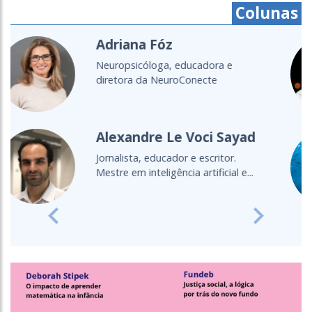
Colunas
Cristine Takuá
É do povo Maxacali, filósofa,
educadora, aprendiz de parteira.
Lecionou...
Cultura Oceânica
Entenda a importância de levar o
oceano para a sala de aula
Previous
Next