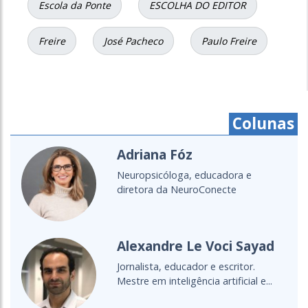
Escola da Ponte
ESCOLHA DO EDITOR
Freire
José Pacheco
Paulo Freire
Colunas
Cristine Takuá
É do povo Maxacali, filósofa,
educadora, aprendiz de parteira.
Lecionou...
Cultura Oceânica
Entenda a importância de levar o
oceano para a sala de aula