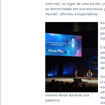
internet, no lugar de uma ponte, 
se desnorteado em sua estrutura, g
mundo”, afirmou a especialista.
Ao
so
pa
liç
É 
pa
di
mi
de
Em
cr
es
ol
Viviane Mosé durante sua
la
palestra
is