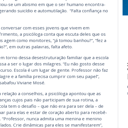
criou-se um abismo em que o ser humano encontra-
erando suicídio e automutilação. “Falta confiança no
 conversar com esses jovens que vivem em
frimento, a psicóloga conta que escuta deles que os
is agem como monitores, “já tomou banhou?”, “fez a
ão?”, em outras palavras, falta afeto.
em torno dessa desestruturação familiar que a escola
ssa a ser o lugar dos milagres. “Eu não gosto desse
scurso. Escola é um lugar de gente. Professor não faz
lagre e a família precisa cumprir com seu papel”,
sabafou Viviane Mosé.
 relação a conselhos, a psicóloga apontou que as
ianças cujos pais não participam de sua rotina, a
cola tem o desafio – que não era para ser dela – de
har para elas e estar de coração aberto para recebê-
s. “Professor, nunca admita uma menina e menino
olados. Crie dinâmicas para eles se manifestarem”,