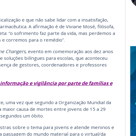
lização e que não sabe lidar com a insatisfação,
farmacêutica. A afirmação é de Viviane Mosé, filósofa,
eta: “o sofrimento faz parte da vida, mas perdemos a
s e corremos para o remédio”.
me Changers
, evento em comemoração aos dez anos
e soluções bilíngues para escolas, que aconteceu
sença de gestores, coordenadores e professores
informação e vigilância por parte de famílias e
nte, uma vez que segundo a Organização Mundial da
a maior causa de mortes entre jovens de 15 a 29
 segundos um óbito.
estras sobre o tema para jovens e atende meninos e
 passagem do mundo material para o virtual/da