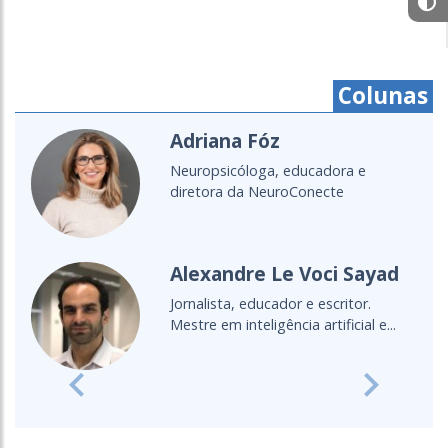
Colunas
driana Fóz
Crist
uropsicóloga, educadora e
É do po
retora da NeuroConecte
educado
Leciono
lexandre Le Voci Sayad
Cult
nalista, educador e escritor.
Entenda
tre em inteligência artificial e...
oceano 
Previous
Next