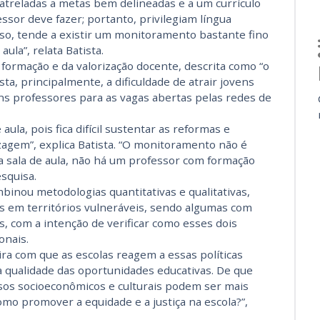
atreladas a metas bem delineadas e a um currículo
ssor deve fazer; portanto, privilegiam língua
so, tende a existir um monitoramento bastante fino
aula”, relata Batista.
formação e da valorização docente, descrita como “o
ista, principalmente, a dificuldade de atrair jovens
ons professores para as vagas abertas pelas redes de
aula, pois fica difícil sustentar as reformas e
zagem”, explica Batista. “O monitoramento não é
a sala de aula, não há um professor com formação
squisa.
binou metodologias quantitativas e qualitativas,
s em territórios vulneráveis, sendo algumas com
, com a intenção de verificar como esses dois
onais.
ra com que as escolas reagem a essas políticas
a qualidade das oportunidades educativas. De que
os socioeconômicos e culturais podem ser mais
mo promover a equidade e a justiça na escola?”,