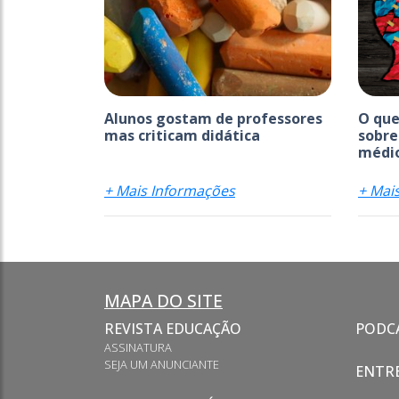
Alunos gostam de professores
O que
mas criticam didática
sobre
médi
+ Mais Informações
+ Mai
MAPA DO SITE
REVISTA EDUCAÇÃO
PODC
ASSINATURA
SEJA UM ANUNCIANTE
ENTRE