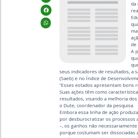
da
rea
Edu
qu
man
açã
de 
A p
qua
que
seus indicadores de resultados, a 
(Saeb) e no Índice de Desenvolvime
“Esses estados apresentam bons re
Suas ações têm como característi
resultados, visando a melhoria dos 
o Dute, coordenador da pesquisa.
Embora essa linha de ação produza 
por desburocratizar os processos a
–, os ganhos não necessariamente
porque costumam ser dissociadas a