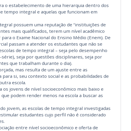
ra o estabelecimento de uma hierarquia dentro dos
de tempo integral e aquelas que funcionam em
ntegral possuem uma reputação de “instituições de
entes mais qualificados, terem um nível acadêmico
 para o Exame Nacional do Ensino Médio (Enem). De
rcial passam a atender os estudantes que não se
 escolas de tempo integral – seja pelo desempenho
érie), seja por questões disciplinares, seja por
tes que trabalham durante o dia).
orçada, mas resulta de um ajuste entre as
para si, seu contexto social e as probabilidades de
utra escola.
va os jovens de nível socioeconômico mais baixo e
u que podem render menos na escola a buscar as
do jovem, as escolas de tempo integral investigadas
stimular estudantes cujo perfil não é considerado
es.
ociação entre nível socioeconômico e oferta de