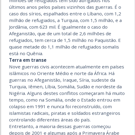
milhões de refugiados têm sido abrigados nos
últimos anos pelos países vizinhos das guerras. É o
caso dos sírios, espalhados entre o Líbano, com 1,2
milhão de refugiados, a Turquia, com 1,5 milhão, e a
Jordânia, com 623 mil. É igualmente o caso do
Afeganistão, que de um total de 2,6 milhões de
refugiados, tem cerca de 1,5 milhão no Paquistão. E
quase metade do 1,1 milhão de refugiados somalis
está no Quênia.
Terra em transe
Nove guerras civis acontecem atualmente em países
islâmicos no Oriente Médio e norte da África. Há
guerras no Afeganistão, Iraque, Síria, sudeste da
Turquia, Iêmen, Líbia, Somália, Sudão e nordeste da
Nigéria. Alguns destes conflitos começaram há muito
tempo, como na Somália, onde o Estado entrou em
colapso em 1991 e nunca foi reconstruído, com
islamistas radicais, piratas e soldados estrangeiros
controlando diferentes áreas do país.
Entretanto, a maioria dessas guerras começou
depois de 2001 e algumas após a Primavera Árabe