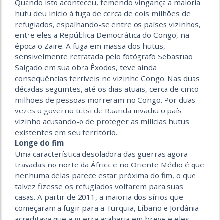
Quando isto aconteceu, temendo vingança a maioria
hutu deu início à fuga de cerca de dois milhões de
refugiados, espalhando-se entre os países vizinhos,
entre eles a República Democrática do Congo, na
época o Zaire. A fuga em massa dos hutus,
sensivelmente retratada pelo fotógrafo Sebastião
Salgado em sua obra Êxodos, teve ainda
consequências terríveis no vizinho Congo. Nas duas
décadas seguintes, até os dias atuais, cerca de cinco
milhões de pessoas morreram no Congo. Por duas
vezes o governo tutsi de Ruanda invadiu o país
vizinho acusando-o de proteger as milícias hutus
existentes em seu território.
Longe do fim
Uma característica desoladora das guerras agora
travadas no norte da África e no Oriente Médio é que
nenhuma delas parece estar próxima do fim, o que
talvez fizesse os refugiados voltarem para suas
casas. A partir de 2011, a maioria dos sírios que
começaram a fugir para a Turquia, Líbano e Jordânia
acreditava que a guerra acabaria em breve e eles