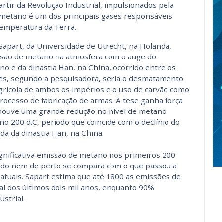
tir da Revolução Industrial, impulsionados pela
 metano é um dos principais gases responsáveis
temperatura da Terra.
 Sapart, da Universidade de Utrecht, na Holanda,
issão de metano na atmosfera com o auge do
 e da dinastia Han, na China, ocorrido entre os
ses, segundo a pesquisadora, seria o desmatamento
agrícola de ambos os impérios e o uso de carvão como
rocesso de fabricação de armas. A tese ganha força
 houve uma grande redução no nível de metano
no 200 d.C, período que coincide com o declínio do
a da dinastia Han, na China.
gnificativa emissão de metano nos primeiros 200
ulado nem de perto se compara com o que passou a
 atuais. Sapart estima que até 1800 as emissões de
l dos últimos dois mil anos, enquanto 90%
strial.