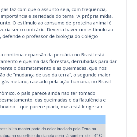
gás faz com que o assunto seja, com frequência,
 importância e seriedade do tema. “A própria mídia,
sunto. O estímulo ao consumo de proteína animal é
eria ser o contrário. Deveria haver um estímulo ao
 defende o professor de biologia do Colégio
 a contínua expansão da pecuária no Brasil está
amento e queima das florestas, derrubadas para dar
stamente o desmatamento e as queimadas, que nos
ção de “mudança de uso da terra”, o segundo maior
 gás metano, causado pela ação humana, no Brasil.
mico, o país parece ainda não ter tomado
 desmatamento, das queimadas e da flatulência e
ovino – que parece piada, mas está longe ser.
ssibilita manter parte do calor irradiado pela Terra na
atura na superfície do planeta seria, à sombra, de – 4° C.