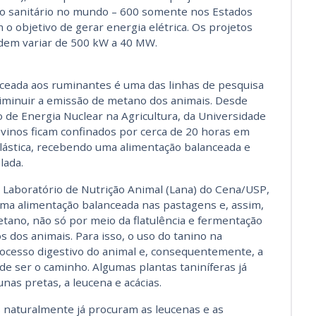
ro sanitário no mundo – 600 somente nos Estados
o objetivo de gerar energia elétrica. Os projetos
em variar de 500 kW a 40 MW.
ceada aos ruminantes é uma das linhas de pesquisa
iminuir a emissão de metano dos animais. Desde
o de Energia Nuclear na Agricultura, da Universidade
ovinos ficam confinados por cerca de 20 horas em
lástica, recebendo uma alimentação balanceada e
lada.
 Laboratório de Nutrição Animal (Lana) do Cena/USP,
 uma alimentação balanceada nas pastagens e, assim,
tano, não só por meio da flatulência e fermentação
 dos animais. Para isso, o uso do tanino na
processo digestivo do animal e, consequentemente, a
e ser o caminho. Algumas plantas taniníferas já
as pretas, a leucena e acácias.
 naturalmente já procuram as leucenas e as