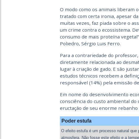
O modo como os animais liberam o 
tratado com certa ironia, apesar da
muitas vezes, faz piada sobre o as
um crime contra o ecossistema. Dev
consumo de mais proteína vegetal”,
Poliedro, Sérgio Luis Ferro.
Para a contrariedade do professor,
diretamente relacionada ao desmat
lugar à criação de gado. E são ju
estudos técnicos recebem a defini
responsável (14%) pela emissão de
Em nome do desenvolvimento econô
consciência do custo ambiental do
eructação de seu enorme rebanho b
Poder estufa
O efeito estufa é um processo natural que po
atmosfera. Não fosse este efeito e a temper