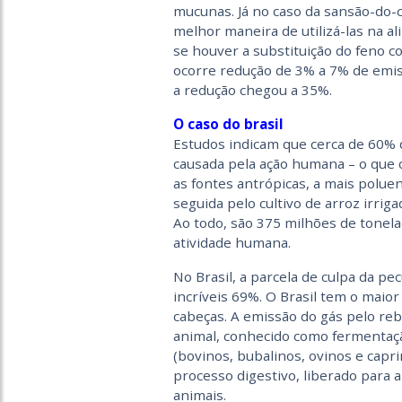
mucunas. Já no caso da sansão-do-c
melhor maneira de utilizá-las na a
se houver a substituição do feno c
ocorre redução de 3% a 7% de emis
a redução chegou a 35%.
O caso do brasil
Estudos indicam que cerca de 60% 
causada pela ação humana – o que o
as fontes antrópicas, a mais poluen
seguida pelo cultivo de arroz irrig
Ao todo, são 375 milhões de tonel
atividade humana.
No Brasil, a parcela de culpa da pe
incríveis 69%. O Brasil tem o mai
cabeças. A emissão do gás pelo re
animal, conhecido como fermentação
(bovinos, bubalinos, ovinos e cap
processo digestivo, liberado para a
animais.