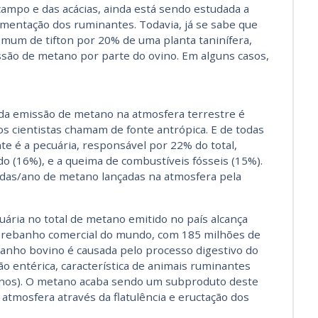
ampo e das acácias, ainda está sendo estudada a
limentação dos ruminantes. Todavia, já se sabe que
omum de tifton por 20% de uma planta taninífera,
são de metano por parte do ovino. Em alguns casos,
da emissão de metano na atmosfera terrestre é
s cientistas chamam de fonte antrópica. E de todas
te é a pecuária, responsável por 22% do total,
ado (16%), e a queima de combustíveis fósseis (15%).
adas/ano de metano lançadas na atmosfera pela
cuária no total de metano emitido no país alcança
or rebanho comercial do mundo, com 185 milhões de
banho bovino é causada pelo processo digestivo do
 entérica, característica de animais ruminantes
rinos). O metano acaba sendo um subproduto deste
 atmosfera através da flatulência e eructação dos