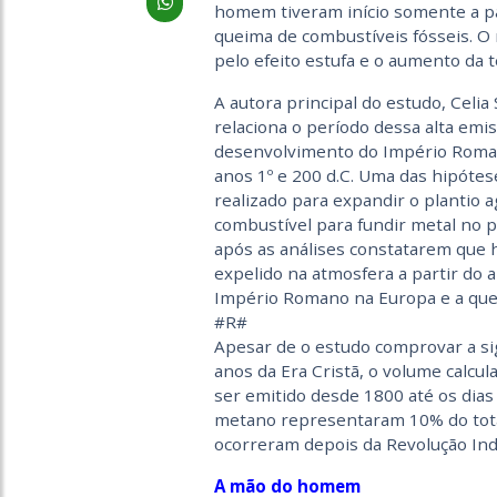
homem tiveram início somente a par
queima de combustíveis fósseis. O
pelo efeito estufa e o aumento da 
A autora principal do estudo, Celia
relaciona o período dessa alta em
desenvolvimento do Império Romano
anos 1º e 200 d.C. Uma das hipóte
realizado para expandir o plantio 
combustível para fundir metal no p
após as análises constatarem que
expelido na atmosfera a partir do a
Império Romano na Europa e a qued
#R#
Apesar de o estudo comprovar a si
anos da Era Cristã, o volume calc
ser emitido desde 1800 até os dias
metano representaram 10% do tota
ocorreram depois da Revolução Indu
A mão do homem