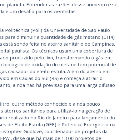
 no planeta. Entender as razões desse aumento e se
da é um desafio para os cientistas.
a Politécnica (Poli) da Universidade de São Paulo
tros para diminuir a quantidade de gás metano (CH4)
a está sendo feita no aterro sanitário de Campinas,
apital paulista. Os técnicos usam uma cobertura de
etano produzido pelo lixo, transformando o gás em
o biológico de oxidação do metano tem potencial de
ás causador do efeito estufa. Além do aterro em
vido em Caxias do Sul (RS) e começa a atrair o
tanto, ainda não há previsão para uma larga difusão
ltro, outro método conhecido e ainda pouco
s aterros sanitários para utilizá-lo na geração de
io realizado no Rio de Janeiro para lançamento do
es de Efeito Estufa (GEE) e Potencial Energético na
hristopher Godlove, coordenador de projetos da
EPA), disse que há mais de 1.100 projetos de