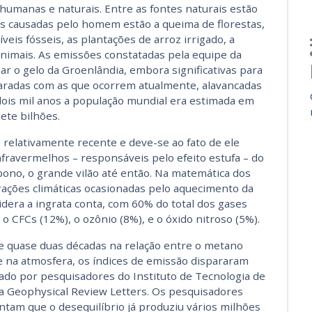
humanas e naturais. Entre as fontes naturais estão
as causadas pelo homem estão a queima de florestas,
veis fósseis, as plantações de arroz irrigado, a
animais. As emissões constatadas pela equipe da
ar o gelo da Groenlândia, embora significativas para
aradas com as que ocorrem atualmente, alavancadas
dois mil anos a população mundial era estimada em
ete bilhões.
relativamente recente e deve-se ao fato de ele
nfravermelhos – responsáveis pelo efeito estufa – do
bono, o grande vilão até então. Na matemática dos
rações climáticas ocasionadas pelo aquecimento da
idera a ingrata conta, com 60% do total dos gases
o CFCs (12%), o ozônio (8%), e o óxido nitroso (5%).
e quase duas décadas na relação entre o metano
e na atmosfera, os índices de emissão dispararam
ado por pesquisadores do Instituto de Tecnologia de
a Geophysical Review Letters. Os pesquisadores
tam que o desequilíbrio já produziu vários milhões