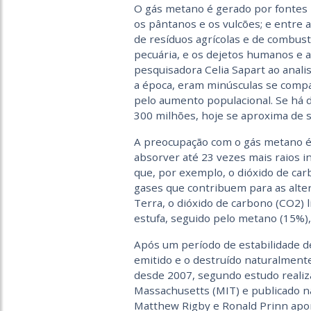
O gás metano é gerado por fontes 
os pântanos e os vulcões; e entre 
de resíduos agrícolas e de combustí
pecuária, e os dejetos humanos e 
pesquisadora Celia Sapart ao analis
a época, eram minúsculas se comp
pelo aumento populacional. Se há 
300 milhões, hoje se aproxima de s
A preocupação com o gás metano é 
absorver até 23 vezes mais raios i
que, por exemplo, o dióxido de car
gases que contribuem para as alte
Terra, o dióxido de carbono (CO2) l
estufa, seguido pelo metano (15%), 
Após um período de estabilidade d
emitido e o destruído naturalment
desde 2007, segundo estudo realiz
Massachusetts (MIT) e publicado n
Matthew Rigby e Ronald Prinn apon