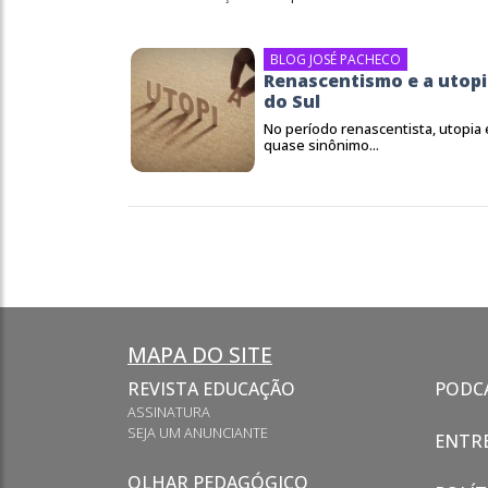
BLOG JOSÉ PACHECO
Renascentismo e a utop
do Sul
No período renascentista, utopia 
quase sinônimo...
MAPA DO SITE
REVISTA EDUCAÇÃO
PODC
ASSINATURA
SEJA UM ANUNCIANTE
ENTRE
OLHAR PEDAGÓGICO