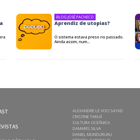
BLOG JOSÉ PACHECO
ia
Aprendiz de utopias?
era
O sistema estava preso no passado.
Ainda assim, num...
ALEXANDRE LE VOCI SAYAD
AST
CRISTINE TAKUÁ
CULTURA OCEÂNICA
VISTAS
DAMARIS SILVA
DANIEL MUNDURUKU