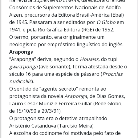
na revista
Suplemento Infantil
, da editora Grandes
Consórcios de Suplementos Nacionais de Adolfo
Aizen, precursora da Editora Brasil-América (Ebal)
de 1945. Passaram a ser editados por
O Globo
em
1941, e pela Rio Gráfica Editora (RGE) de 1952.
O termo, portanto, era originalmente um
neologismo por empréstimo linguístico do inglês.
Araponga
“Araponga” deriva, segundo o
Houaiss
, do tupi
gwïra’ponga
(ave sonante), forma atestada desde o
século 16 para uma espécie de pássaro (
Procnias
nudicollis
).
O sentido de “agente secreto” remonta ao
protagonista da novela
Araponga
, de Dias Gomes,
Lauro César Muniz e Ferreira Gullar (Rede Globo,
de 15/10/90 a 29/3/91).
O protagonista era o detetive atrapalhado
Aristênio Catanduva (Tarcísio Meira).
A escolha do codinome foi motivada pelo fato de