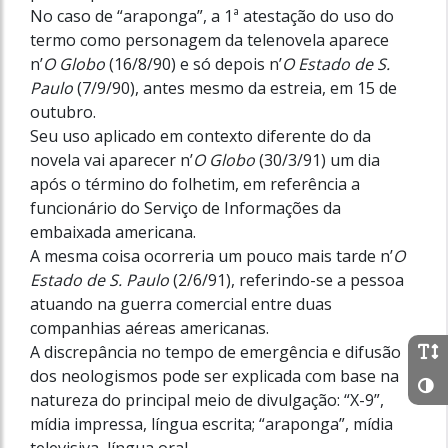
No caso de “araponga”, a 1ª atestação do uso do
termo como personagem da telenovela aparece
n’
O Globo
(16/8/90) e só depois n’
O Estado de S.
Paulo
(7/9/90), antes mesmo da estreia, em 15 de
outubro.
Seu uso aplicado em contexto diferente do da
novela vai aparecer n’
O Globo
(30/3/91) um dia
após o término do folhetim, em referência a
funcionário do Serviço de Informações da
embaixada americana.
A mesma coisa ocorreria um pouco mais tarde n’
O
Estado de S. Paulo
(2/6/91), referindo-se a pessoa
atuan­do na guerra comercial entre duas
companhias aéreas americanas.
A discrepância no tempo de emergência e difusão
dos neologismos pode ser explicada com base na
natureza do principal meio de divulgação: “X-9”,
mídia impressa, língua escrita; “araponga”, mídia