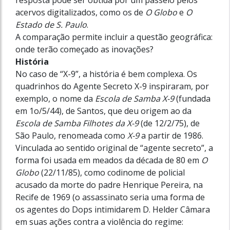
resposta pode ser obtida por um passeio pelos
acervos digitalizados, como os de
O Globo
e
O
Estado de S. Paulo
.
A comparação permite incluir a questão geográfica:
onde terão começado as inovações?
História
No caso de “X-9”, a história é bem complexa. Os
quadrinhos do Agente Secreto X-9 inspiraram, por
exemplo, o nome da
Escola de Samba X-9
(fundada
em 1o/5/44), de Santos, que deu origem ao da
Escola de Samba Filhotes da X-9
(de 12/2/75), de
São Paulo, renomeada como
X-9
a partir de 1986.
Vinculada ao sentido original de “agente secreto”, a
forma foi usada em meados da década de 80 em
O
Globo
(22/11/85), como codinome de policial
acusado da morte do padre Henrique Pereira, na
Recife de 1969 (o assassinato seria uma forma de
os agentes do Dops intimidarem D. Helder Câmara
em suas ações contra a violência do regime: