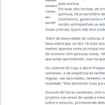
disposição,
auto-estima.
dedicação e
Em suas oito turmas, de ens
interesse
química), há proprietário d
para
cozinheiros, governanta e 
aprender”
surdos acompanham as aulas
Sinais (Libras). Quem não tem onde
“Além da diversidade de culturas, é
faixa etária que vai dos 18 anos ao
melhor aparece como principal mot
de conviver com pessoas novas. “Mu
que estão aprendendo, mas há que
No sistema do Ceja, o aluno freqüe
semanais, e dá seqüência às tarefa
regular, são abordados, também, te
realidade. “Eles demoram mais para
Durante 60 horas semanais, sem sa
projetos nas áreas de saúde e mei
sobre o assunto, promovendo debat