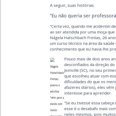
A seguir, suas histórias.
“Eu não queria ser professora
“Certa vez, quando me acidentei 
ao ser atendida por uma moça que 
Nágela Hatschbach Freitas, 26 anos
um curso técnico na área da saúde 
conhecimento que eu havia lhe pro
Pouco mais de dois anos an
desconfiados da direção do
Nágela
Joinville (SC), no seu prime
Hatschback
que escolheu atuar com es
Freitas:
dificuldades do que os men
jovens e
afazeres diários), eles vêm
adultos
interesse para aprender.
“vêm para a
“Se eu tivesse essa cabeça 
escola com
esse é o desabafo mais com
maior
neles mesmos, pois muitos 