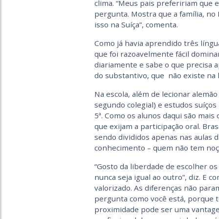
clima. “Meus pais prefeririam que 
pergunta. Mostra que a família, no
isso na Suíça”, comenta.
Como já havia aprendido três línguas
que foi razoavelmente fácil dominar
diariamente e sabe o que precisa a
do substantivo, que não existe na 
Na escola, além de lecionar alemão 
segundo colegial) e estudos suíços 
5ª. Como os alunos daqui são mais 
que exijam a participação oral. Bra
sendo divididos apenas nas aulas 
conhecimento – quem não tem noçã
“Gosto da liberdade de escolher o
nunca seja igual ao outro”, diz. E 
valorizado. As diferenças não para
pergunta como você está, porque te
proximidade pode ser uma vantag