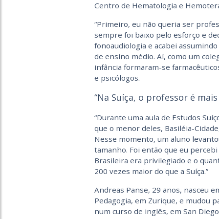
Centro de Hematologia e Hemoterap
“Primeiro, eu não queria ser profe
sempre foi baixo pelo esforço e de
fonoaudiologia e acabei assumindo 
de ensino médio. Aí, como um coleg
infância formaram-se farmacêuticos,
e psicólogos.
“Na Suíça, o professor é mais
“Durante uma aula de Estudos Suíço
que o menor deles, Basiléia-Cidade
Nesse momento, um aluno levantou
tamanho. Foi então que eu percebi 
Brasileira era privilegiado e o quan
200 vezes maior do que a Suíça.”
Andreas Panse, 29 anos, nasceu em
Pedagogia, em Zurique, e mudou p
num curso de inglês, em San Diego,