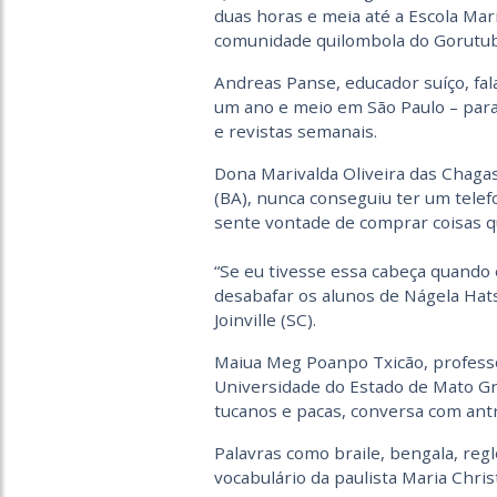
duas horas e meia até a Escola Mar
comunidade quilombola do Gorutub
Andreas Panse, educador suíço, fa
um ano e meio em São Paulo – para 
e revistas semanais.
Dona Marivalda Oliveira das Chagas
(BA), nunca conseguiu ter um telef
sente vontade de comprar coisas qu
“Se eu tivesse essa cabeça quando 
desabafar os alunos de Nágela Hat
Joinville (SC).
Maiua Meg Poanpo Txicão, professor
Universidade do Estado de Mato G
tucanos e pacas, conversa com ant
Palavras como braile, bengala, regl
vocabulário da paulista Maria Chris