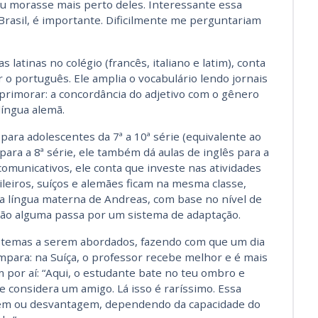
eu morasse mais perto deles. Interessante essa
 Brasil, é importante. Dificilmente me perguntariam
 latinas no colégio (francês, italiano e latim), conta
 o português. Ele amplia o vocabulário lendo jornais
primorar: a concordância do adjetivo com o gênero
língua alemã.
para adolescentes da 7ª a 10ª série (equivalente ao
para a 8ª série, ele também dá aulas de inglês para a
comunicativos, ele conta que investe nas atividades
sileiros, suíços e alemães ficam na mesma classe,
da língua materna de Andreas, com base no nível de
o alguma passa por um sistema de adaptação.
s temas a serem abordados, fazendo com que um dia
compara: na Suíça, o professor recebe melhor e é mais
m por aí: “Aqui, o estudante bate no teu ombro e
 considera um amigo. Lá isso é raríssimo. Essa
em ou desvantagem, dependendo da capacidade do