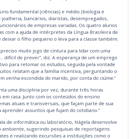
ino fundamental (ciências) e médio (biologia e
e joalheria, bancários, diaristas, desempregados,
funcionários de empresas variadas. Os quatro alunos
 com a ajuda de intérpretes da Língua Brasileira de
 deixar o filho pequeno o leva para a classe também.
 preciso muito jogo de cintura para lidar com uma
s… difícil de prever”, diz. A esperança de um emprego
ivo para retomar os estudos, seguida pela vontade
itos relatam que a família incentiva, perguntando o
m venha escondida do marido, por conta do ciúme.”
nta uma disciplina por vez, durante três horas
s em casa. Junto com os conteúdos do ensino
mas atuais e transversais, que façam parte de sua
 aprender assuntos que fujam do cotidiano.”
la de informática ou laboratório, Nágela desenvolve
o ambiente, sugerindo pesquisas de reportagens
es e realizando excursões a instituições como o