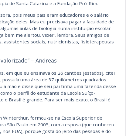
ia de Santa Catarina e a Fundação Pró-Rim.
ssora, pois meus pais eram educadores e o salário
dicação deles. Mas eu precisava pagar a faculdade de
algumas aulas de biologia numa instituição escolar
a bem me alertou, viciei”, lembra. Seus amigos de
 assistentes sociais, nutricionistas, fisioterapeutas
 valorizado” – Andreas
s, em que eu ensinava os 26 cantões [estados], citei
, possuía uma área de 37 quilômetros quadrados.
 a mão e disse que seu pai tinha uma fazenda desse
como o perfil do estudante da Escola Suíço-
to o Brasil é grande. Para ser mais exato, o Brasil é
 Winterthur, formou-se na Escola Superior de
ara São Paulo em 2005, com a esposa (que conheceu
 nos EUA), porque gosta do jeito das pessoas e do