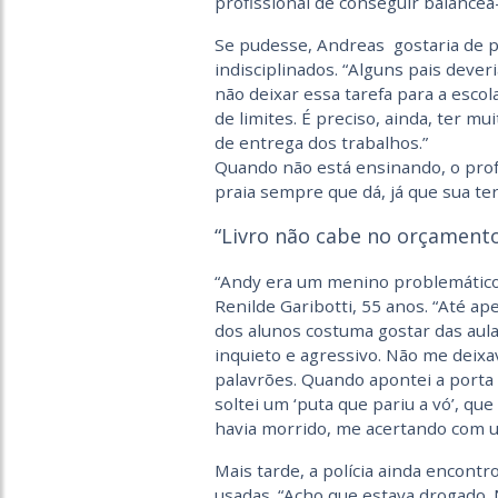
profissional de conseguir balanceá-
Se pudesse, Andreas gostaria de 
indisciplinados. “Alguns pais dever
não deixar essa tarefa para a esco
de limites. É preciso, ainda, ter m
de entrega dos trabalhos.”
Quando não está ensinando, o profe
praia sempre que dá, já que sua te
“Livro não cabe no orçamento
“Andy era um menino problemático,
Renilde Garibotti, 55 anos. “Até a
dos alunos costuma gostar das aulas
inquieto e agressivo. Não me deix
palavrões. Quando apontei a porta 
soltei um ‘puta que pariu a vó’, que 
havia morrido, me acertando com u
Mais tarde, a polícia ainda encont
usadas. “Acho que estava drogado. N