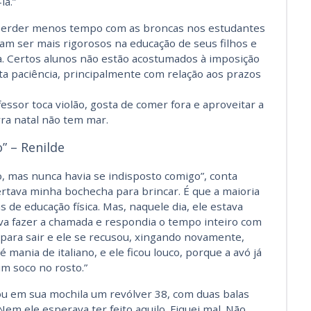
la.”
perder menos tempo com as broncas nos estudantes
iam ser mais rigorosos na educação de seus filhos e
la. Certos alunos não estão acostumados à imposição
uita paciência, principalmente com relação aos prazos
ssor toca violão, gosta de comer fora e aproveitar a
rra natal não tem mar.
” – Renilde
 mas nunca havia se indisposto comigo”, conta
pertava minha bochecha para brincar. É que a maioria
 de educação física. Mas, naquele dia, ele estava
ava fazer a chamada e respondia o tempo inteiro com
para sair e ele se recusou, xingando novamente,
é mania de italiano, e ele ficou louco, porque a avó já
m soco no rosto.”
rou em sua mochila um revólver 38, com duas balas
em ele esperava ter feito aquilo. Fiquei mal. Não